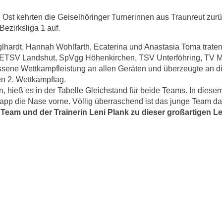
2 Ost kehrten die Geiselhöringer Turnerinnen aus Traunreut zu
Bezirksliga 1 auf.
Englhardt, Hannah Wohlfarth, Ecaterina und Anastasia Toma trat
s ETSV Landshut, SpVgg Höhenkirchen, TSV Unterföhring, TV 
sene Wettkampfleistung an allen Geräten und überzeugte an d
en 2. Wettkampftag.
hieß es in der Tabelle Gleichstand für beide Teams. In diesem
app die Nase vorne. Völlig überraschend ist das junge Team da
 Team und der Trainerin Leni Plank zu dieser großartigen L