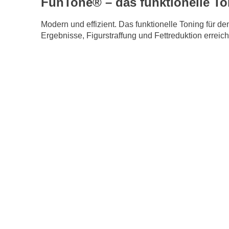
FunTone® – das funktionelle To
Modern und effizient. Das funktionelle Toning für de
Ergebnisse, Figurstraffung und Fettreduktion erre
Trainingszeit:
- Dienstags von 19.00 - 20.00 Uhr
in der Labertalh
- Donnerstags von 18.00 -19.00 Uhr
in der Laberta
Seniorengymnastik: Generatio
Besonders für ältere Menschen ist es wichtig sich 
und beweglich - und Seniorengymnastik hilft dabei
Trainingszeit: Dienstags von 18.00 - 19.00 Uhr
in 
Leitung: Elke Schneider und Silvia Troppmann
Impressum