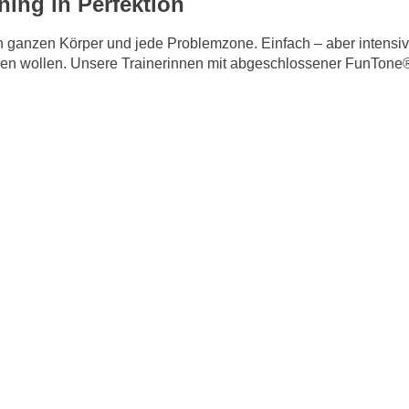
ning in Perfektion
n ganzen Körper und jede Problemzone. Einfach – aber intensiv, i
ichen wollen. Unsere Trainerinnen mit abgeschlossener FunTone
alle 1 (Leitung: Julia Beemer)
weitere In
lhalle 2 (Leitung: Anita Lang)
n
60+
regelmäßig zu bewegen und Sport zu betreiben. Durch regelmäßi
.
Komm einfach vorbei und mach mit
, denn: wer rastet der rost
der Labertalhalle 2
weitere In
D