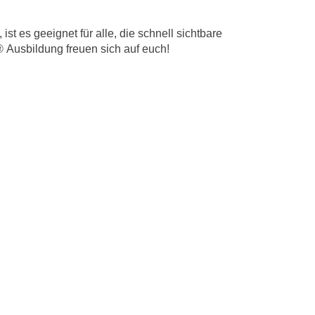
st es geeignet für alle, die schnell sichtbare
® Ausbildung freuen sich auf euch!
fos
ge Übungen bleiben auch ältere Menschen fit, vital
et!.
fos
atenschutzinformation