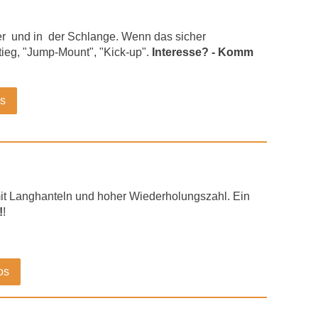
rtner und in der Schlange. Wenn das sicher
stieg, "Jump-Mount", "Kick-up".
Interesse? - Komm
os
it Langhanteln und hoher Wiederholungszahl. Ein
!
!
os