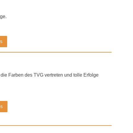
ige.
os
die Farben des TVG vertreten und tolle Erfolge
os